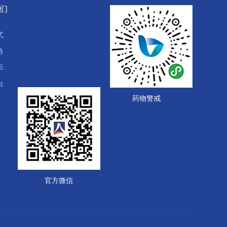
们
式
络
示
台
药物警戒
官方微信