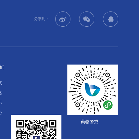
分享到：
们
式
络
示
台
药物警戒