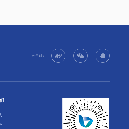
分享到：
们
式
络