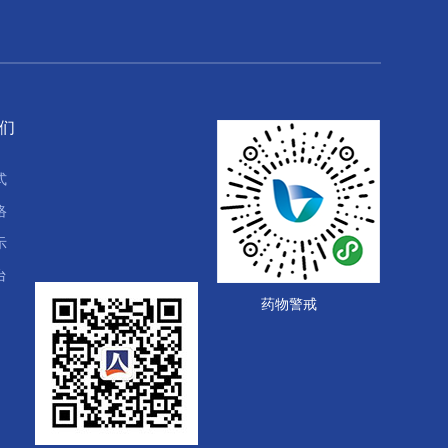
们
式
络
示
台
药物警戒